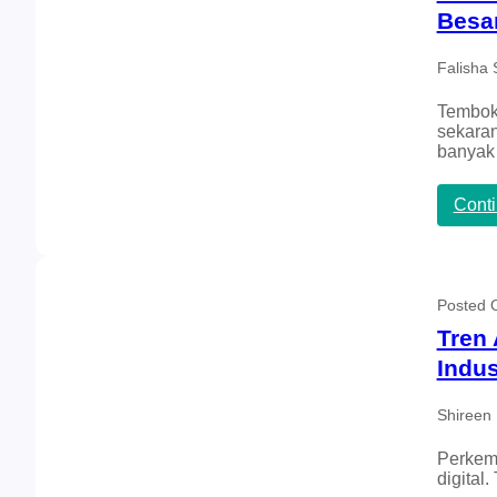
Besa
Falisha 
Tembok 
sekaran
banyak
Cont
Posted
Tren 
Indus
Shireen 
Perkemb
digital