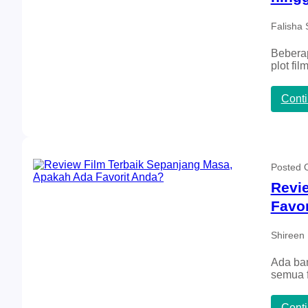
Falisha 
Beberap
plot fi
Cont
Posted
Revi
Favo
Shireen 
Ada ban
semua f
Cont