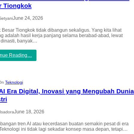
p
g
r
r Tiongkok
e
P
e
n
a
b
g
g
June 24, 2026
Setyani
o
a
i
n
r
a
y
Besar Tiongkok tidak dibangun sekaligus. Yang kita lihat
u
t
a
g adalah hasil kerja panjang selama berabad-abad, lewat
h
a
n
 dinasti, banyak…
i
u
g
B
O
A
B
:
inue Reading…
l
u
M
B
a
t
e
h
e
r
r
n
i
a
t
k
 On
Teknologi
g
i
u
a
k
AI Era Digital, Inovasi yang Mengubah Dunia
t
M
d
I
tri
a
a
n
l
n
i
a
L
June 18, 2026
Isadora
F
m
e
a
,
g
angan tren AI atau kecerdasan buatan semakin pesat di era
k
M
e
. Teknologi ini tidak lagi sekadar konsep masa depan, tetapi…
t
a
n