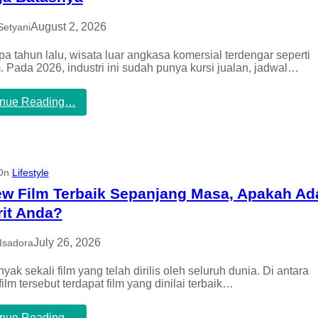
August 2, 2026
Setyani
a tahun lalu, wisata luar angkasa komersial terdengar seperti
lm. Pada 2026, industri ini sudah punya kursi jualan, jadwal…
:
inue Reading…
W
i
s
a
t
 On
Lifestyle
a
L
ew Film Terbaik Sepanjang Masa, Apakah Ad
u
rit Anda?
a
r
A
July 26, 2026
Isadora
n
g
yak sekali film yang telah dirilis oleh seluruh dunia. Di antara
k
ilm tersebut terdapat film yang dinilai terbaik…
a
s
:
inue Reading…