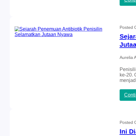
Posted
Sejar
Juta
Aurelia 
Penisil
ke-20. 
menja
Cont
Posted
Ini D