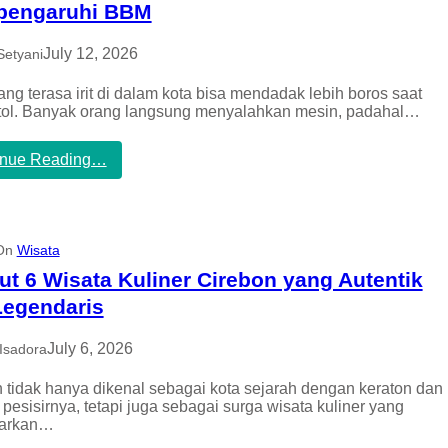
n
g
P
engaruhi BBM
g
g
e
M
a
n
July 12, 2026
Setyani
a
B
e
s
a
m
a
t
ang terasa irit di dalam kota bisa mendadak lebih boros saat
u
,
a
tol. Banyak orang langsung menyalahkan mesin, padahal…
a
A
s
n
p
n
A
:
inue Reading…
a
y
n
I
k
a
t
n
a
i
i
h
b
D
A
i
i
 On
Wisata
d
o
a
a
ut 6 Wisata Kuliner Cirebon yang Autentik
t
B
F
i
a
Legendaris
a
k
g
v
P
a
o
July 6, 2026
Isadora
e
i
r
n
m
i
i
 tidak hanya dikenal sebagai kota sejarah dengan keraton dan
a
t
s
pesisirnya, tetapi juga sebagai surga wisata kuliner yang
n
A
i
arkan…
a
n
l
A