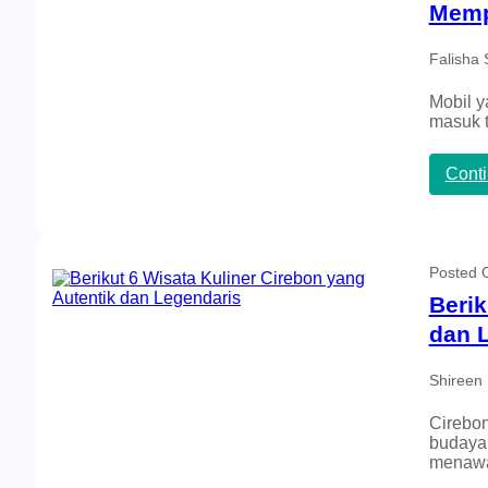
Memp
Falisha 
Mobil y
masuk 
Cont
Posted
Berik
dan 
Shireen 
Cirebon
budaya 
menaw