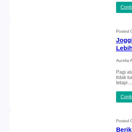
Cont
Posted
Jogg
Lebi
Aurelia 
Pagi at
tidak t
tetapi
Cont
Posted
Berik