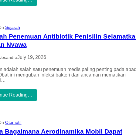
a
R
K
e
o
v
m
i
e
e
 On
Sejarah
r
w
s
ah Penemuan Antibiotik Penisilin Selamatka
F
i
i
an Nyawa
a
l
l
m
2
July 19, 2026
Alesandra
T
0
e
2
in adalah salah satu penemuan medis paling penting pada aba
r
6
Obat ini mengubah infeksi bakteri dari ancaman mematikan
b
,
di…
a
P
i
o
k
t
:
inue Reading…
S
e
S
e
n
e
p
s
j
a
i
a
n
h
r
 On
Otomotif
j
i
a
ia Bagaimana Aerodinamika Mobil Dapat
a
n
h