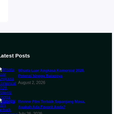
Latest Posts
Wisata Luar Angkasa Komersial 2026,
Potensi hingga Batasnya
August 2, 2026
Review Film Terbaik Sepanjang Masa,
Apakah Ada Favorit Anda?
July 26, 2026