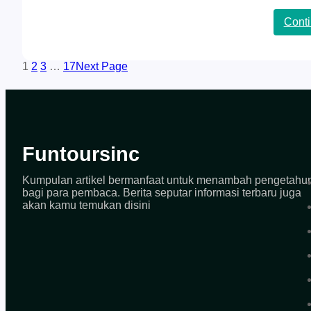
Cont
1
2
3
…
17
Next Page
Funtoursinc
Kumpulan artikel bermanfaat untuk menambah pengetahu
bagi para pembaca. Berita seputar informasi terbaru juga
akan kamu temukan disini